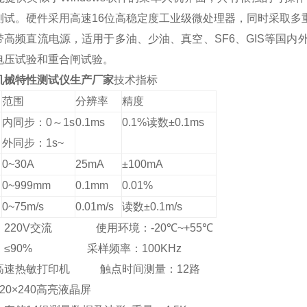
测试。硬件采用高速
16
位高稳定度工业级微处理器，同时采取多
带高频直流电源，适用于多油、少油、真空、
SF6
、
GIS
等国内
电压试验和重合闸试验。
机械特性测试仪生产厂家
技术指标
范围
分辨率
精度
内同步：
0
～
1s
0.1ms
0.1%
读数±
0.1ms
外同步：
1s~
0~30A
25mA
±
100mA
0~999mm
0.1mm
0.01%
0~75m/s
0.01m/s
读数±
0.1m/s
：
220V
交流
使用环境：
-20
℃
~+55
℃
≤
90%
采样频率：
100KHz
高速热敏打印机
触点时间测量：
12
路
20
×
240
高亮液晶屏