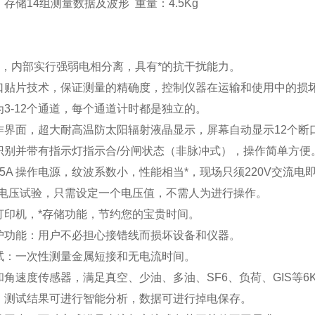
：存储
14
组测量数据及波形
重量：
4.5Kg
，内部实行强弱电相分离，具有*的抗干扰能力。
口贴片技术，保证测量的精确度，控制仪器在运输和使用中的损
为
3-12
个通道，每个通道计时都是独立的。
作界面，超大耐高温防太阳辐射液晶显示，屏幕自动显示
12
个断
识别并带有指示灯指示合
/
分闸状态（非脉冲式），操作简单方便
15A
操作电源，纹波系数小，性能相当*，现场只须
220V
交流电
低电压试验，只需设定一个电压值，不需人为进行操作。
打印机，*存储功能，节约您的宝贵时间。
护功能：用户不必担心接错线而损坏设备和仪器。
试：一次性测量金属短接和无电流时间。
和角速度传感器，满足真空、少油、多油、
SF6
、负荷、
GIS
等
，测试结果可进行智能分析，数据可进行掉电保存。