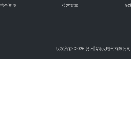
荣誉资质
技术文章
在
版权所有©2026 扬州福禄克电气有限公司 All 