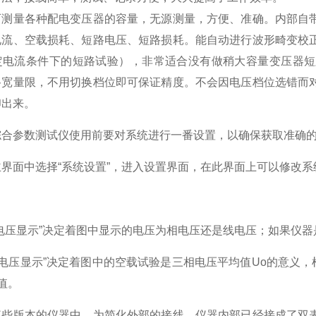
量各种配电变压器的容量，无源测量，方便、准确。内部自带
电流、空载损耗、短路电压、短路损耗。能自动进行波形畸变校
定电流条件下的短路试验），非常适合没有做稍大容量变压器短
路宽量限，不用切换档位即可保证精度。不会因电压档位选错而
印出来。
参数测试仪使用前要对系统进行一番设置，以确保获取准确的
面中选择“系统设置”，进入设置界面，在此界面上可以修改系
压显示”决定着图中显示的电压为相电压还是线电压；如果仪器
电压显示”决定着图中的空载试验是三相电压平均值Uo的意义，
值。
版本的仪器中，为简化外部的接线，仪器内部已经接成了双表