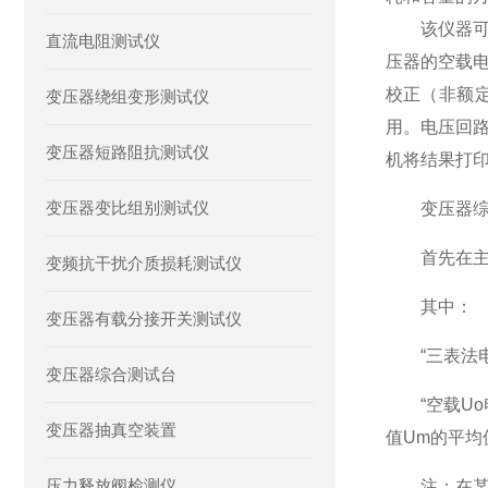
该仪器可测
直流电阻测试仪
压器的空载
校正（非额
变压器绕组变形测试仪
用。电压回
变压器短路阻抗测试仪
机将结果打
变压器变比组别测试仪
变压器综合
首先在主界
变频抗干扰介质损耗测试仪
其中：
变压器有载分接开关测试仪
“三表法电
变压器综合测试台
“空载Uo
变压器抽真空装置
值Um的平均
压力释放阀检测仪
注：在某些