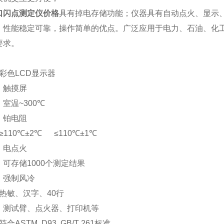
口闪点测定仪价格
具有掉电存储功能；仪器具有自动点火、显示
、性能稳定可靠，操作简单的优点。广泛应用于电力、石油、化
要求。
彩色
LCD
显示器
：触摸屏
：室温
~300
℃
：铂电阻
≥
110
℃±
2
℃
≤
110
℃±
1
℃
：电点火
：可存储
1000
个测定结果
：强制风冷
热敏、汉字、
40
行
：测试臂、点火器、打印机等
符合
ASTM D93 GB/T 261
标准