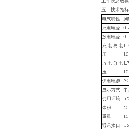
工作状态数据
五．技术指标
电气特性
测
充电电流
0
放电电流
0
充电总电
1.
压
10
放电总电
1.
压
10
供电电源
A
显示方式
中
使用环境
5
体积
40
重量
15
通讯接口
U