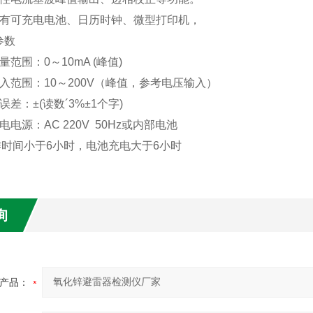
有可充电电池、日历时钟、微型打印机，
参数
量范围：
0
～
10mA (
峰值
)
入范围：
10
～
200V
（峰值，参考电压输入）
误差：±
(
读数´
3%
±
1
个字
)
电电源：
AC 220V 50Hz
或内部电池
作时间小于
6
小时，电池充电大于
6
小时
询
产品：