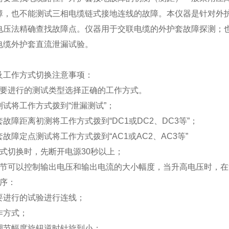
障，也不能测试三相电缆链式接地连线的故障。本仪器是针对外
电压法精确查找故障点。仪器用于交联电缆的外护套故障探测；
电缆外护套直流泄漏试验。
及工作方式切换注意事项：
要进行的测试类型选择正确的工作方式。
试将工作方式拨到“泄漏测试”；
套故障距离初测将工作方式拨到“
DC1
或
DC2
、
DC3
等”；
套故障定点测试将工作方式拨到“
AC1
或
AC2
、
AC3
等”
式切换时，先断开电源
30
秒以上；
节可以控制输出电压和输出电流的大小幅度，当升高电压时，在
序：
要进行的试验进行连线；
作方式；
调节幅度旋钮逆时针旋到小；