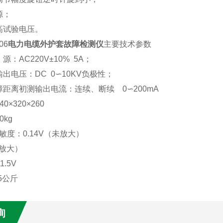
源；
高试验电压。
06
电力电缆外护套故障检测仪
主要技术参数
源：
AC220V
±
10% 5A
；
输出电压：
DC 0
∽
10KV
负极性；
障距离初测输出电流：连续、断续
0
∽
200mA
40
×
320
×
260
10kg
敏度：
0.14V
（未放大）
放大）
1.5V
5
公斤
询