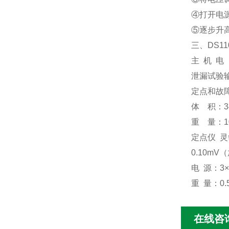
④打开电
⑤逐步升
三、
DS11
主
机
电
泄漏试验
定点和故
体
积：
3
重
量：
定点仪
灵
0.10mV
（
电
源：
3
×
重
量：
0.
在线咨