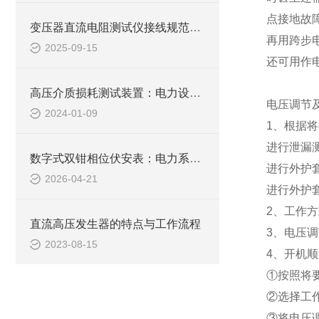
点接地故
变压器直流电阻测试仪接线规范与常见误差排除方法
再用跨步
2025-09-15
还可用作
高压介质损耗测试装置：电力设备绝缘检测的关键工具
电压调节
2024-01-09
1
、根据将
进行泄漏测
数字式双钳相位伏安表：电力系统的“相位神探“
进行外护
2026-04-21
进行外护
2
、工作方
直流高压发生器的特点与工作流程
3
、电压调
2023-08-15
4
、开机顺
①按照将
②选择工
③将电压