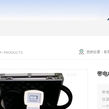
心
您的位置：
首
/ PRODUCTS
带电
带
仪
一