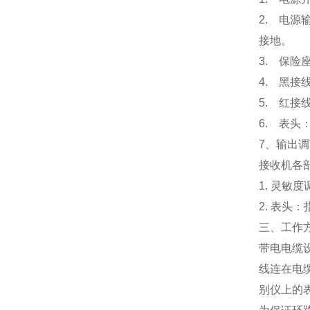
2. 电
接地。
3. 保险
4. 黑
5. 红
6. 表头
7、输出
接收机各
1. 灵
2. 表头
三、工作
带电电缆
线连在电
别仪上的