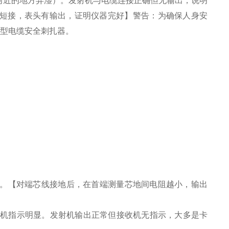
附近的地方弄湿）。发射机与电缆连接正确但无输出，说明
短接，表头有输出，证明仪器完好】警告：为确保人身安
2型电缆安全刺扎器。
钎。【对端芯线接地后，在首端测量芯地间电阻越小，输出
时接收机指示明显。发射机输出正常但接收机无指示，大多是卡