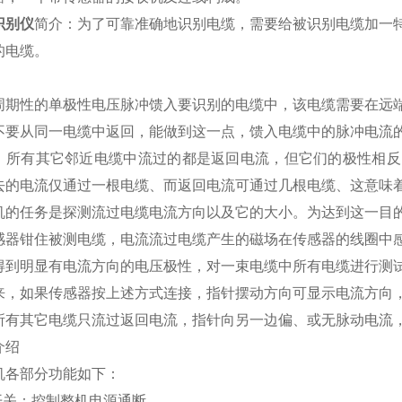
识别仪
简介：为了可靠准确地识别电缆，需要给被识别电缆加一
的电缆。
：
周期性的单极性电压脉冲馈入要识别的电缆中，该电缆需要在远
不要从同一电缆中返回，能做到这一点，馈入电缆中的脉冲电流
，所有其它邻近电缆中流过的都是返回电流，但它们的极性相反
去的电流仅通过一根电缆、而返回电流可通过几根电缆、这意味
任务是探测流过电缆电流方向以及它的大小。为达到这一目的
感器钳住被测电缆，电流流过电缆产生的磁场在传感器的线圈中
得到明显有电流方向的电压极性，对一束电缆中所有电缆进行测
来，如果传感器按上述方式连接，指针摆动方向可显示电流方向
所有其它电缆只流过返回电流，指针向另一边偏、或无脉动电流
介绍
机各部分功能如下：
开关：控制整机电源通断。