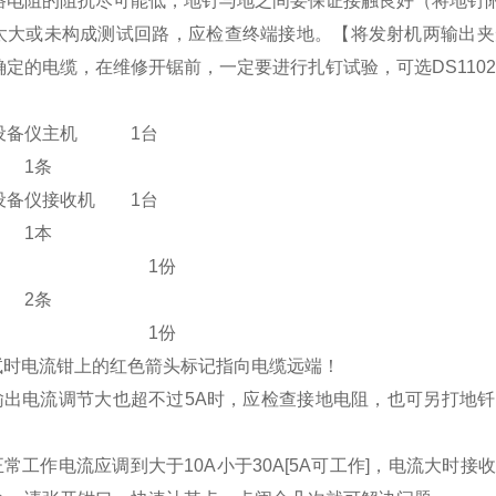
路电阻的阻抗尽可能低，地钉与地之间要保证接触良好（将地钉
太大或未构成测试回路，应检查终端接地。【将发射机两输出夹
确定的电缆，在维修开锯前，一定要进行扎钉试验，可选DS110
缆设备仪主机 1台
 1条
缆设备仪接收机 1台
 1本
格证 1份
 2条
修卡 1份
测试时电流钳上的红色箭头标记指向电缆远端！
机输出电流调节大也超不过5A时，应检查接地电阻，也可另打地
】
正常工作电流应调到大于10A小于30A[5A可工作]，电流大