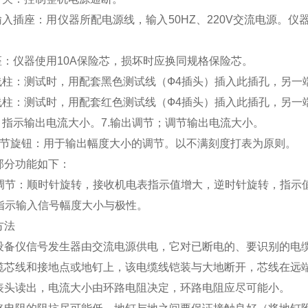
源输入插座：用仪器所配电源线，输入50HZ、220V交流电源
座：仪器使用10A保险芯，损坏时应换同规格保险芯。
接线柱：测试时，用配套黑色测试线（Ф4插头）插入此插孔，另一
接线柱：测试时，用配套红色测试线（Ф4插头）插入此插孔，另一
：指示输出电流大小。7.输出调节；调节输出电流大小。
调节旋钮：用于输出幅度大小的调节。以不满刻度打表为原则。
部分功能如下：
敏度调节：顺时针旋转，接收机电表指示值增大，逆时针旋转，指示
：指示输入信号幅度大小与极性。
方法
设备仪信号发生器由交流电源供电，它对已断电的、要识别的电
缆芯线和接地点或地钉上，该电缆线铠装与大地断开，芯线在远
表头读出，电流大小由环路电阻决定，环路电阻应尽可能小。