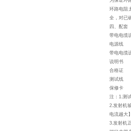
为保证环
环路电阻
全，对已
四、配套
带电电
电源线
带电电
说明书
合
测试线
保
注：1.
2.发射
电流越大
3.发射机