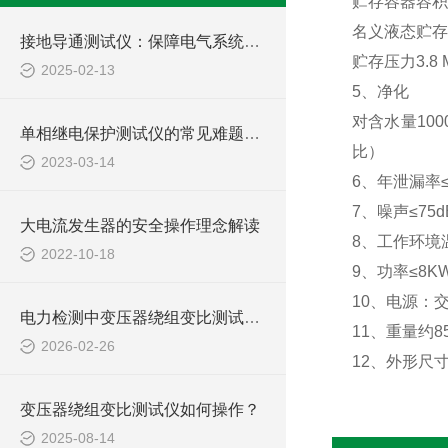
贮存容器容积
名义液态贮存
接地导通测试仪：保障电气系统稳定运行的关键工具
贮存压力
3.8
2025-02-13
5
、净化
对含水量
100
单相继电保护测试仪的常见难题教你几招搞定！
比）
2023-03-14
6
、年泄漏率
7
、噪声≤
75d
大电流发生器的安全操作理念解读
8
、工作环境
2022-10-18
9
、功率≤
8K
10
、电源：
电力检测中变压器绕组变比测试仪的选型与使用规范
11
、重量约
8
2026-02-26
12
、外形尺寸
变压器绕组变比测试仪如何操作？
2025-08-14