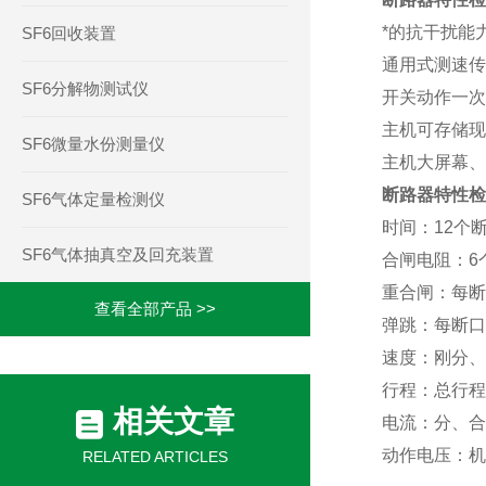
*的抗干扰能
SF6回收装置
通用式测速传
SF6分解物测试仪
开关动作一次
主机可存储现
SF6微量水份测量仪
主机大屏幕、
断路器特性检
SF6气体定量检测仪
时间：12个
SF6气体抽真空及回充装置
合闸电阻：6
重合闸：每断
查看全部产品 >>
弹跳：每断口
速度：刚分、
行程：总行程
相关文章
电流：分、合
动作电压：机
RELATED ARTICLES