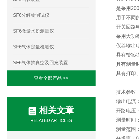
是采用
20
SF6分解物测试仪
用于不同
开关回路
SF6微量水份测量仪
采用大功
仪器输出
SF6气体定量检测仪
具有*的
SF6气体抽真空及回充装置
具有测量
具有打印
查看全部产品 >>
技术参数
输出电流
相关文章
开路电压
测量时间
RELATED ARTICLES
测量范围
分辨率：
0