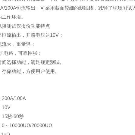
0A/100A
恒流输出，可采用截面较细的测试线，减轻了现场测试
的工作环境。
电阻测试仪报价
功能特点
率恒
流输出，开路电压达
10V
；
电流大，重量轻；
保护电路，可靠性强；
时间选择功能，满足规定测试。
、存储功能，方便用户使用。
：
200A/100A
：
10V
：
15
秒
-60
秒
：
0
～
10000UΩ/20000UΩ
.1
μΩ