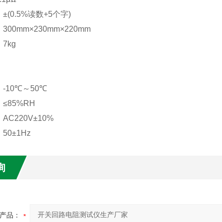
±
(0.5%
读数
+5
个字
)
：
300mm
×
230mm
×
220mm
：
7kg
：
-10
℃～
50
℃
≤
85%RH
：
AC220V
±
10%
：
50
±
1Hz
询
产品：