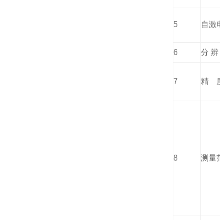
5
自激
6
分
辨
7
精
8
测量