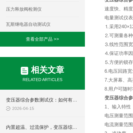
速度快、精度
压力释放阀检测仪
电量测试仪表
瓦斯继电器自动测试仪
⒈采用
240×1
⒉
可测量各种
查看全部产品 >>
⒊
线性范围宽
⒋
保证功率因
⒌
方便的锁存
相关文章
6.
电压回路宽
RELATED ARTICLES
7.
大屏幕、高
8.
用户可随时
变压器综合参
变压器综合参数测试仪：如何有效提升电力设备检测效率
1
、输入特性
2026-04-15
电压测量范围
电流测量范围
内置超温、过流保护，变压器综合参数测试仪兼顾安全与效率，助力电力现场作业