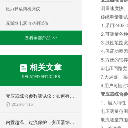
测量速度快、
压力释放阀检测仪
传统电量测试
瓦斯继电器自动测试仪
⒈采用
240×1
⒉
可测量各种
查看全部产品 >>
⒊
线性范围宽
⒋
保证功率因
⒌
方便的锁存
相关文章
6.
电压回路宽
RELATED ARTICLES
7.
大屏幕、高
8.
用户可随时
变压器综合参
变压器综合参数测试仪：如何有效提升电力设备检测效率
1
、输入特性
2026-04-15
电压测量范围
电流测量范围
内置超温、过流保护，变压器综合参数测试仪兼顾安全与效率，助力电力现场作业