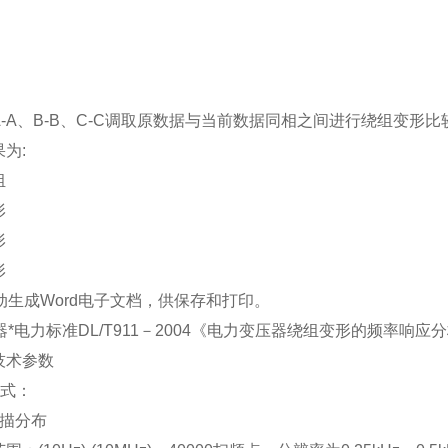
-A
、
B-B
、
C-C
调取原数据与当前数据同相之间进行绕组变形比
果为
:
组
形
形
形
动生成
Word
电子文档，供保存和打印。
器*电力标准
DL/T911
－
2004
《电力变压器绕组变形的频率响应分
技术参数
式：
描分布