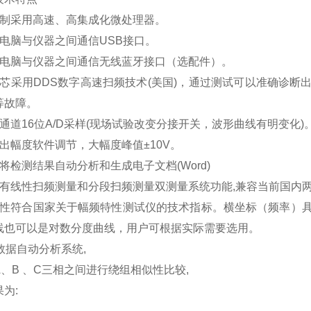
制采用高速、高集成化微处理器。
电脑与仪器之间通信
USB
接口。
电脑与仪器之间通信无线蓝牙接口（选配件）。
芯采用
DDS
数字高速扫频技术
(
美国
)
，通过测试可以准确诊断
等故障。
通道
16
位
A/D
采样
(
现场试验改变分接开关，波形曲线有明变化
)
出幅度软件调节，大幅度峰值±
10V
。
将检测结果自动分析和生成电子文档
(Word)
有线性扫频测量和分段扫频测量双测量系统功能
,
兼容当前国内
性符合国家关于幅频特性测试仪的技术指标。横坐标（频率）
线也可以是对数分度曲线，用户可根据实际需要选用。
数据自动分析系统
,
A
、
B
、
C
三相之间进行绕组相似性比较
,
果为
: