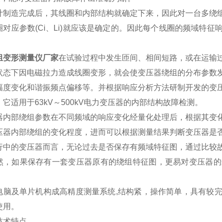
计制造完成后，其线圈和内部结构就确定下来，因此对一台多绕
圈对应参数
(Ci
、
Li)
就应该是确定的。因此每个线圈的频域特征
组变形测量仪厂家
在试验过程中发生匝间、相间短路，或在运输
状态下因电磁拉力造成线圈变形，就会使变压器绕组的分布参数
幅度变化和谐振频点偏移等。并根据响应分析方法研制开发的变
。它适用于
63kV
～
500kV
电力变压器的内部结构故障检测。
器内部绕组参数在不同频域的响应变化经量化处理后，根据其变
压器内部绕组的变化程度，进而可以根据测量结果判断变压器是
行中的变压器而言，无论过去是否保存有频域特征图，通过比较
然，如果保存有一套变压器原有的绕组特征图，更易对变压器的
电脑及单片机构成高精度测量系统
,
结构紧，操作简单，具有较
使用。
技术特点