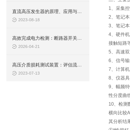
1
、采集控
直流高压发生器的原理、应用与安全操作
2
、笔记本
2023-08-18
3
、笔记本
4
、硬件机
高效完成电力检测：断路器开关特性测试仪应用详解
接触短路
2026-04-21
5
、高速双
6
、信号输
高压介质损耗测试装置：评估流体输送过程中的能量损失
7
、计算机
2023-07-13
8
、仪器具
9
、幅频特
性分度曲
10
、检测
横向比较
其分析结