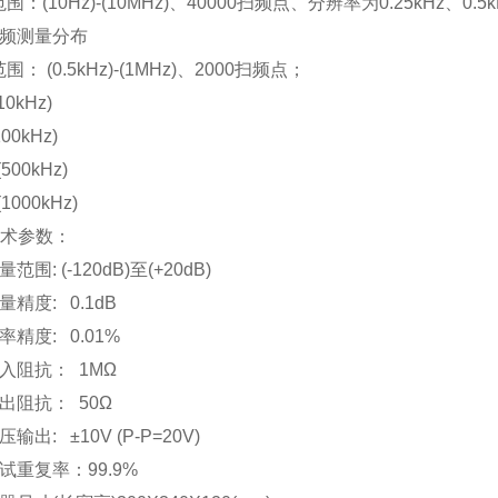
范围：
(10Hz)-(10MHz)
、
40000
扫频点、分辨率为
0.25kHz
、
0.5
频测量分布
范围：
(0.5kHz)-(1MHz)
、
2000
扫频点；
(10kHz)
100kHz)
(500kHz)
(1000kHz)
术参数：
量范围
: (-120dB)
至
(+20dB)
量精度
: 0.1dB
率精度
: 0.01%
入阻抗：
1M
Ω
出阻抗：
50
Ω
压输出
:
±
10V (P-P=20V)
试重复率：
99.9%