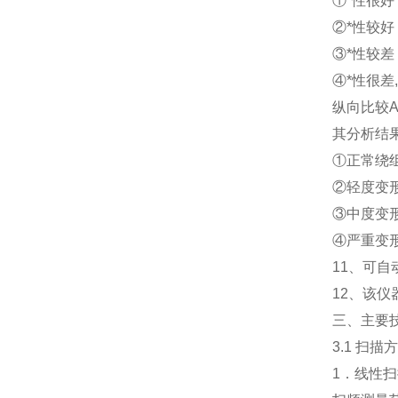
①*性很好
②*性较好
③*性较差
④*性很差
,
纵向比较
A
其分析结
①正常绕
②轻度变
③中度变
④严重变
11
、可自
12
、该仪
三、
主要
3.1
扫描方
1
．线性扫