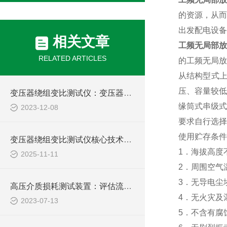
的资源，从而
出发配电设备
相关文章
工频无局部放
RELATED ARTICLES
的工频无局放
从结构型式
压、容量较低
变压器绕组变比测试仪：变压器维护的关键工具
缘筒式串级式
2023-12-08
要求自行选择
使用贮存条件
变压器绕组变比测试仪核心技术解析：如何通过高精度电压测量实现匝比误差检测？
1
．海拔高度
2025-11-11
2
．周围空气
3
．无导电尘
高压介质损耗测试装置：评估流体输送过程中的能量损失
4
．无火灾及
2023-07-13
5
．不含有腐