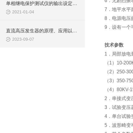
6
．无剧烈振
单相继电保护测试仪的输出设定讲解
7
．地平水平
2021-01-04
8
．电源电压
9
．设有一个
直流高压发生器的原理、应用以及在电力工程中的重要性
2023-09-07
技术参数
1
．局部放电
（
1
）
10-200
（
2
）
250-30
（
3
）
350-75
（
4
）
80KV-
2
．串接式变
3
．试验变压
4
．单台试验
5
．波形畸变