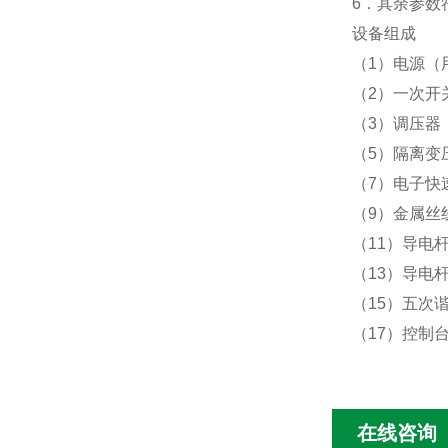
6
．其余参数
设备组成
（
1
）电源（
（
2
）一次开
（
3
）调压器
（
5
）隔离变
（
7
）电子快
（
9
）金属丝
（
11
）导电
（
13
）导电
（
15
）五次
（
17
）控制
在线咨询