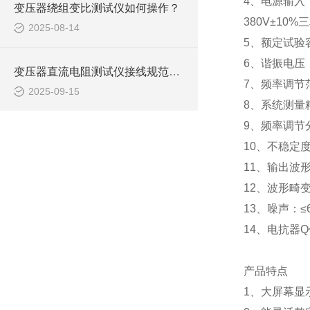
4
、电源输入
变压器绕组变比测试仪如何操作？
380V
±
10%
三
2025-08-14
5
、额定试验
6
、谐振电压
变压器直流电阻测试仪接线规范与常见误差排除方法
7
、频率调节
2025-09-15
8
、系统测量
9
、频率调节
10
、不稳定度
11
、输出波
12
、波形畸变
13
、噪声：≤
14
、电抗器
Q
产品特点
1
、大屏幕显