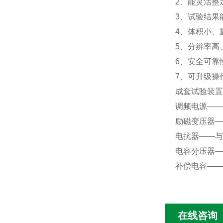
2
、能灵活整
3
、试验结果
4
、体积小、
5
、分辨率高
6
、安全可靠
7
、可升级操
成套试验装置
调频电源——
励磁变压器—
电抗器——与
电容分压器—
补偿电容——
在线咨询