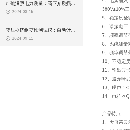
4
、电源输入
准确洞察电力质量：高压介质损耗测试装置的创新应用
380V
±
10%
三
2024-08-15
5
、额定试验
6
、谐振电压
变压器绕组变比测试仪：自动计算与诊断，简化操作流程，保障测试准确性
7
、频率调节
2024-09-11
8
、系统测量
9
、频率调节
10
、不稳定度
11
、输出波
12
、波形畸变
13
、噪声：≤
14
、电抗器
Q
产品特点
1
、大屏幕显