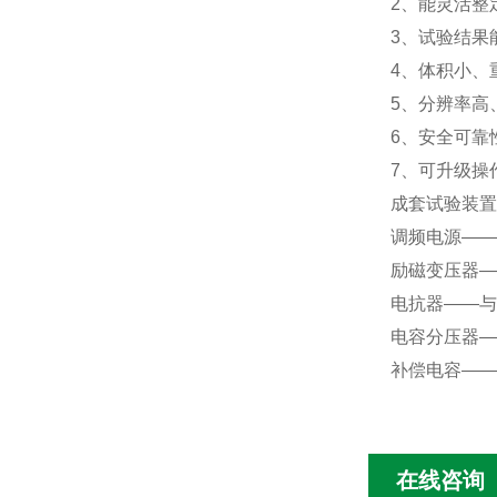
2
、能灵活整
3
、试验结果
4
、体积小、
5
、分辨率高
6
、安全可靠
7
、可升级操
成套试验装置
调频电源——
励磁变压器—
电抗器——与
电容分压器—
补偿电容——
在线咨询