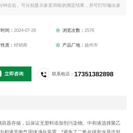
2分钟左右。可分别显示多至35组的测定结果，并可打印输出多
与测定相关的参数。
新时间：
2024-07-28
浏览次数：
2576
商性质：
经销商
产品厂地：
扬州市
17351382898
立即咨询
联系电话：
璃容器存储，以保证无塑料添加剂污染物。中和液选择聚乙
中和液平衡气固体净化装置，*避免了二氧化碳和水蒸汽对