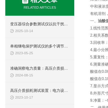
中和液浓
RELATED ARTICLES
有机溶剂
一、
油酸
变压器综合参数测试仪以抗干扰设计保障复杂电网检测精准
1.线性范围：
2025-10-14
2.相关系数：
3.回收率：
单相继电保护测试仪的多个调节项目说明
4.最小分辨
2023-05-25
5.重复性：
6.测量准
准确洞察电力质量：高压介质损耗测试装置的创新应用
酸值在0.00
2024-08-15
酸值在0.1
7.显示
高压介质损耗测试装置：电力设备的细密检测工具
8.外形尺
2023-10-17
9.净重：~
二、使用