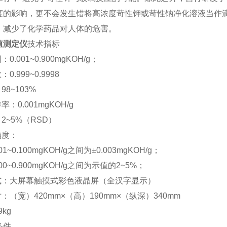
度的影响，更不会发生错将高浓度苛性钾或苛性钠净化溶液当作
，减少了化学药品对人体的危害。
值测定仪
技术指标
0.001~0.900mgKOH/g；
0.999~0.9998
98~103%
率：0.001mgKOH/g
2~5%（RSD）
确度：
1~0.100mgKOH/g之间为±0.003mgKOH/g；
00~0.900mgKOH/g之间为示值的2~5%；
方式：大屏幕触摸式彩色液晶屏（全汉字显示）
寸：（宽）420mm×（高）190mm×（纵深）340mm
9kg
条件