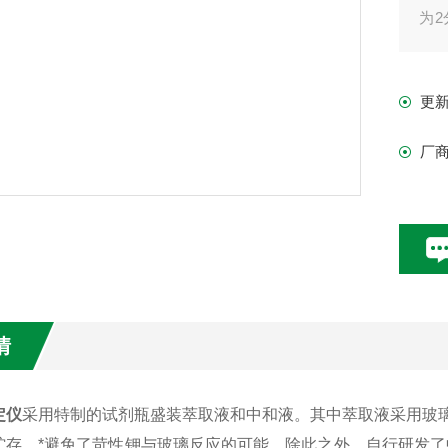
为
项
更
厂
情
定仪
采用特制的试剂瓶盛装萃取液和中和液。其中萃取液采用玻
贮存，*避免了苛性钾与玻璃反应的可能。除此之外，自行研发了