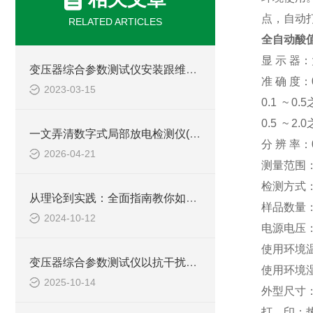
点，自动
RELATED ARTICLES
全自动酸
显 示 器：
变压器综合参数测试仪安装跟维护有哪些要注意
准 确 度：0
2023-03-15
0.1 ~ 0
0.5 ~ 2
一文弄清数字式局部放电检测仪(本质、原理、优势及技术发展)
分 辨 率：0
2026-04-21
测量范围：0.
检测方式
从理论到实践：全面指南教你如何使用变压器绕组变比测试仪进行高效测试
样品数量
2024-10-12
电源电压：A
使用环境温
变压器综合参数测试仪以抗干扰设计保障复杂电网检测精准
使用环境湿
2025-10-14
外型尺寸：L
打 印：