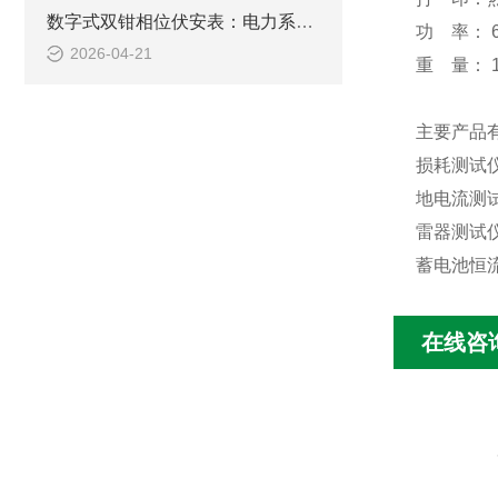
数字式双钳相位伏安表：电力系统的“相位神探“
功 率： 
2026-04-21
重 量： 1
主要产品
损耗测试
地电流测
雷器测试
蓄电池恒
在线咨