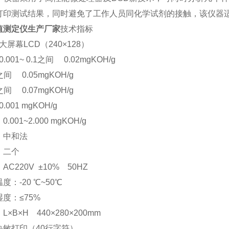
打印测试结果，同时避免了工作人员同化学试剂的接触，该仪器
值测定仪生产厂家
技术指标
大屏幕LCD（240×128）
.001~ 0.1之间 0.02mgKOH/g
.5之间 0.05mgKOH/g
.0之间 0.07mgKOH/g
.001 mgKOH/g
001~2.000 mgKOH/g
：中和法
：二个
C220V ±10% 50HZ
度：-20 ℃~50℃
度：≤75%
×B×H 440×280×200mm
热敏打印（40行字符）