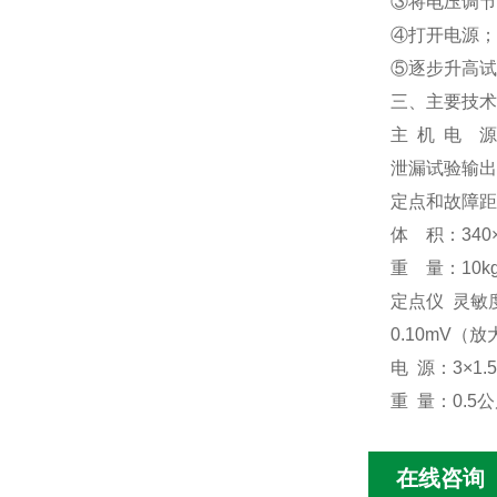
③将电压调节
④打开电源；
⑤逐步升高试
三、
主要技术
主
机
电
源
泄漏试验输出
定点和故障距
体
积：
340
重
量：
10
定点仪
灵敏
0.10mV
（放
电
源：
3
×
1.
重
量：
0.5
公
在线咨询