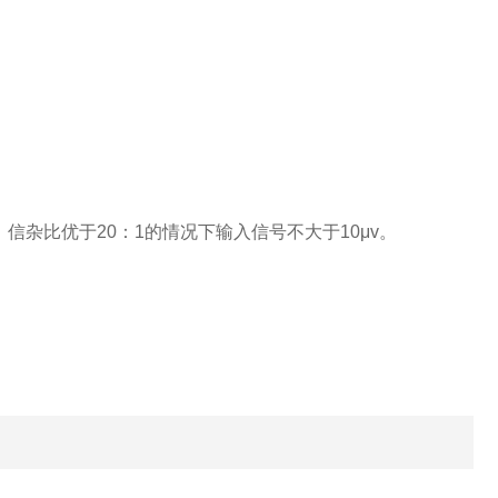
、信杂比优于20：1的情况下输入信号不大于10μv。