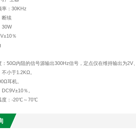
率：30KHz
：断续
30W
V±10％
g
：50Ω内阻的信号源输出300Hz信号，定点仪在维持输出为2V
不小于1.2KΩ。
00Ω耳机。
DC9V±10％。
度：-20℃～70℃
询