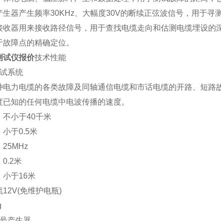
生器产生频率30KHz、大幅度30V的断续正弦波信号，用于寻
接收器用来接收路径信号，用于查找电缆走向和估测电缆埋设的
于故障点的精确定位。
测试仪报价
技术性能
测试系统
种电力电缆的各类故障及同轴通信电缆和市话电缆的开路、短路
度已知的任何电缆中电波传播的速度。
不小于40千米
小于0.5米
25MHz
0.2米
小于16米
12V(免维护电瓶)
g
信号产生器