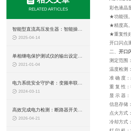
彩色液晶
RELATED ARTICLES
★功能强
★精度高。
智能型直流高压发生器：智能操控，轻松驾驭高压测试难题
★重复性
2025-04-14
开口闪点
二、
开口
单相继电保护测试仪的输出设定讲解
测定范围：
2021-01-04
温度检测
准 确 度：
电力系统安全守护者：变频串联谐振成套试验装置的应用与挑战
重 复 性：符
2024-03-11
显 示 器
信息存储：
高效完成电力检测：断路器开关特性测试仪应用详解
点火方式
2026-04-21
冷却方式
打 印 机