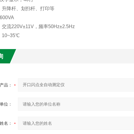
：升降杆、划扫杆、打印等
00VA
流220V±11V，频率50Hz±2.5Hz
10~35℃
询
产品：
单位：
姓名：