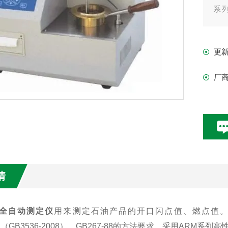
系
录）
更
厂
情
全自动测定仪
用来测定石油产品的开口闪点值、燃点值。
92（GB3536-2008）、GB267-88的方法要求。采用A