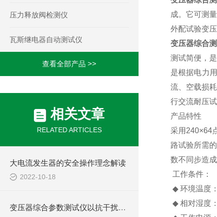
成。它可测量
压力释放阀检测仪
外配试验变压
瓦斯继电器自动测试仪
变压器综合测
测试简便，是
查看全部产品 >>
是根据电力
流、空载损耗
行交流耐压试
相关文章
产品特性
RELATED ARTICLES
采用
240
×
64
路试验所需的
数不同步造成
大电流发生器的安全操作理念解读
工作条件：
2022-10-18
◆
环境温度
◆
相对湿度
变压器综合参数测试仪以抗干扰设计保障复杂电网检测精准