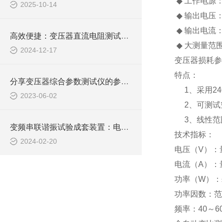
◆
工作电源
2025-10-14
◆
输出电压
◆
输出电流
高效便捷：变压器直流电阻测试仪，电力检测的新选择
◆
大测量范
2024-12-17
变压器损耗参
特点：
分享变压器综合参数测试仪的参数输入技巧
1
、采用
24
2023-06-02
2
、可测试
3
、线性范
变频串联谐振试验成套装置：电力设备检测的得力助手
技术指标：
2024-02-20
电压（
V
）：
电流（
A
）：
功率（
W
）：
功率因数：范
频率：
40
～
6