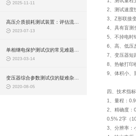
1
、测试量程
2025-11-11
2
、测试速度
3
、
Z
形联接
高压介质损耗测试装置：评估流体输送过程中的能量损失
4
、具有盲测
2023-07-13
5
、不掉电时
6
、高、低压
单相继电保护测试仪的常见难题教你几招搞定！
7
、变压器短
2023-03-14
8
、热敏打印
9
、体积小、
变压器综合参数测试仪的疑难杂症如何“*”？
2020-08-05
四、
技术指标
1
、量程：
0.9
2
、精确度：
0.5% 2
字（
1
3
、分辨率：