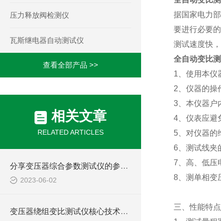
据国家电力部
压力释放阀检测仪
要进行必要的
瓦斯继电器自动测试仪
测试速度快，
全自动变比测
查看全部产品 >>
1
、使用本仪
2
、仪器的操
3
、本仪器户
相关文章
4
、仪表应避
RELATED ARTICLES
5
、对仪器的
6
、测试线夹
7
、高、低压
分享变压器综合参数测试仪的参数输入技巧
8
、测单相变
2023-06-02
三、
性能特点
变压器绕组变比测试仪核心技术解析：如何通过高精度电压测量实现匝比误差检测？