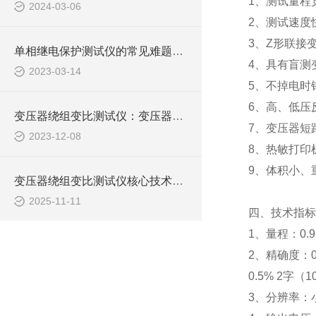
1
、测试量程
2024-03-06
2
、测试速度
3
、
Z
形联接
单相继电保护测试仪的常见难题教你几招搞定！
4
、具有盲测
2023-03-14
5
、不掉电时
6
、高、低压
变压器绕组变比测试仪：变压器维护的关键工具
7
、变压器短
2023-12-08
8
、热敏打印
9
、体积小、
变压器绕组变比测试仪核心技术解析：如何通过高精度电压测量实现匝比误差检测？
2025-11-11
四、
技术指标
1
、量程：
0.9
2
、精确度：
0.5% 2
字（
1
3
、分辨率：