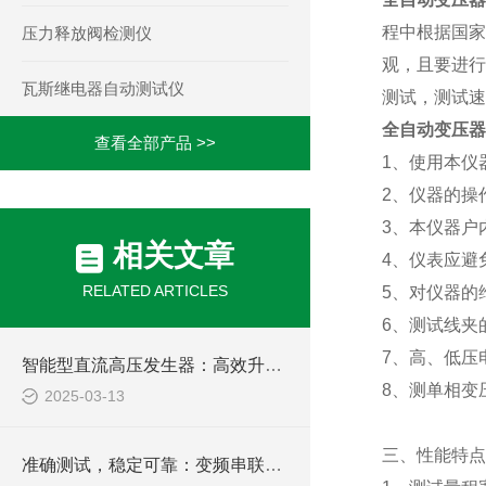
程中根据国家
压力释放阀检测仪
观，且要进行
瓦斯继电器自动测试仪
测试，测试速
全自动变压器
查看全部产品 >>
1
、使用本仪
2
、仪器的操
3
、本仪器户
相关文章
4
、仪表应避
RELATED ARTICLES
5
、对仪器的
6
、测试线夹
7
、高、低压
智能型直流高压发生器：高效升压，稳定输出，为您的高压测试提供坚实保障
8
、测单相变
2025-03-13
三、
性能特点
准确测试，稳定可靠：变频串联谐振成套试验装置的技术优势