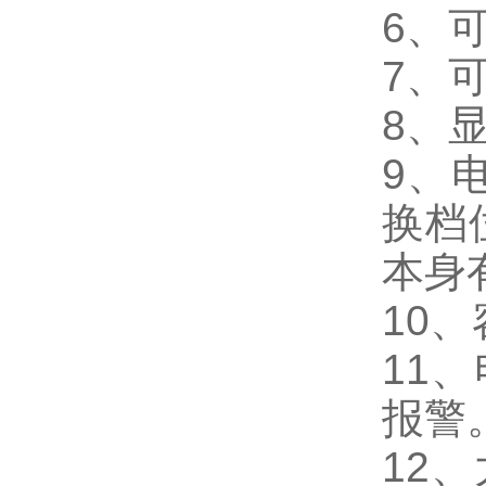
6
、
7
、
8
、
9
、
换档
本身
10
、
11
、
报警
12
、