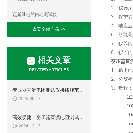
2
、仪器采
瓦斯继电器自动测试仪
3
、保护功
4
、响应速
查看全部产品 >>
6
、智能化
7
、仪器内
8
、仪器内
相关文章
变压器直
RELATED ARTICLES
1
、输出电
2
、分辨率
3
、量程：
变压器直流电阻测试仪接线规范与常见误差排除方法
1
Ω
2025-09-15
100
10
高效便捷：变压器直流电阻测试仪，电力检测的新选择
1m
2024-12-17
1m