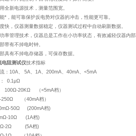
用全新电源技术，测量范围宽。
能*，能可靠保护反电势对仪器的冲击，性能更可靠。
度快，仪器测量数据稳定，仪器测试过程中自动刷新数据。
功率管理技术，仪器总是工作在小功率状态，有效减轻仪器内部
部带有不掉电时钟。
部具有不掉电存储器，可保存数据。
流电阻测试仪
技术指标
流：
10A
、
5A
、
1A
、
200mA
、
40mA
、
<5mA
：
0.1
μΩ
100
Ω
-20K
Ω
（
<5mA
档）
-250
Ω
（
40mA
档）
m
Ω
-50
Ω
(200mA
档
)
m
Ω
-10
Ω
(1A
档
)
Ω
-2
Ω
(5A
档
)
Ω
-1
Ω
（
10A
档）