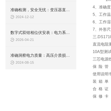
4
、准确度
准确检测，安全无忧：变压器直流电阻测试仪助力电力维护
5
、工作温
2024-12-12
6
、工作湿
7
、外形尺
数字式双钳相位伏安表：电力系统的“相位神探“
三
.DS171
2026-04-21
直流电阻
10A
型测
准确洞察电力质量：高压介质损耗测试装置的创新应用
三芯电源
2024-08-15
保
险
管
使用说明
装
箱
单
合
格
证
保
修
卡