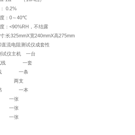
：
0.2%
度：
0
～
40
℃
度：
<90%RH
，不结露
寸
:
长
325mmX
宽
240mmX
高
275mm
0
直流电阻测试仪成套性
测试仪主机
一台
试线
一套
线
一条
两支
书
一本
一张
一张
一张