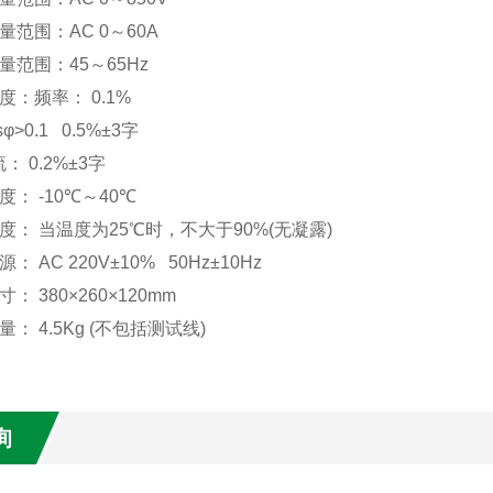
量范围：
AC 0
～
60A
量范围：
45
～
65Hz
度：频率：
0.1%
s
φ
>0.1 0.5%
±
3
字
流：
0.2%
±
3
字
度：
-10
℃～
40
℃
度：
当温度为
25
℃时，不大于
90%(
无凝露
)
源：
AC 220V
±
10% 50Hz
±
10Hz
寸：
380
×
260
×
120mm
量：
4.5Kg (
不包括测试线
)
询