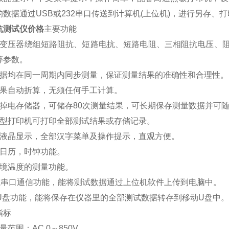
的数据通过
USB
或
232
串口传送到计算机
(
上位机
)
，进行另存、打
抗测试仪价格
主要功能
变压器绕组短路阻抗、短路电抗、短路电阻、三相阻抗电压、
等参数。
据均在同一周期内同步测量，保证测量结果的准确性和合理性。
果自动折算，无须任何手工计算。
掉电存储器，可储存
80
次测量结果，可长期保存测量数据并可
型打印机可打印全部测试结果或存储记录。
液晶显示，全部汉字菜单及操作提示，直观方便。
日历，时钟功能。
境温度的测量功能。
或串口通信功能，能将测试数据通过上位机软件上传到电脑中。
U
盘功能，能将保存在仪器里的全部测试数据转存到移动
U
盘中。
指标
量范围：
AC 0
～
850V