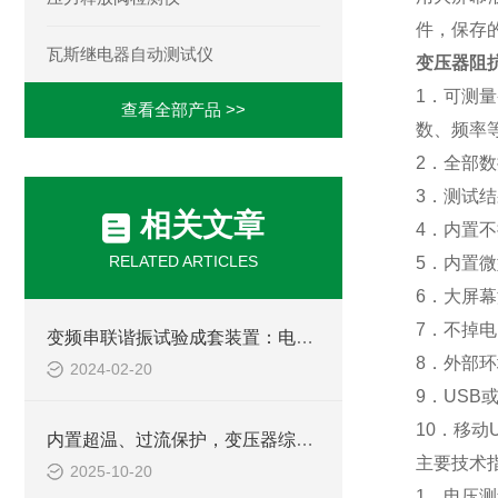
件，保存
瓦斯继电器自动测试仪
变压器阻
1
．可测量
查看全部产品 >>
数、频率
2
．全部数
3
．测试结
相关文章
4
．内置不
RELATED ARTICLES
5
．内置微
6
．大屏幕
7
．不掉电
变频串联谐振试验成套装置：电力设备检测的得力助手
8
．外部环
2024-02-20
9
．
USB
10
．移动
内置超温、过流保护，变压器综合参数测试仪兼顾安全与效率，助力电力现场作业
主要技术
2025-10-20
1
．电压测