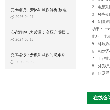
2
．电流测
变压器绕组变比测试仪解析(原理、功能及现场应用)
3
．频率测
2026-04-21
4
．测量精
功率：
co
准确洞察电力质量：高压介质损耗测试装置的创新应用
电压、电
2024-08-15
5
．环境温
6
．相对湿
变压器综合参数测试仪的疑难杂症如何“*”？
7
．工作电
2020-08-05
8
．外形尺
9
．仪器重
在线咨