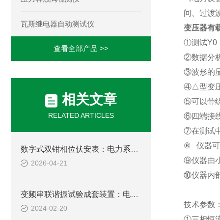
间、过渡
瓦斯继电器自动测试仪
变压器有
①测试
Y0
查看全部产品 >>
②数据分
③波形的
④△型变
相关文章
⑤可以带
RELATED ARTICLES
⑥四端接
⑦在测试
⑧
仪器可
数字式双钳相位伏安表：电力系统的“相位神探“
⑨仪器由
2026-04-21
⑩仪器内
变频串联谐振试验成套装置：电力设备检测的得力助手
技术参数
2024-02-20
①三相恒