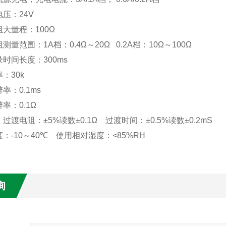
电压：
24V
阻大量程：
100
Ω
阻测量范围：
1A
档：
0.4
Ω～
20
Ω
0.2A
档：
10
Ω～
100
Ω
录时间长度：
300ms
率：
30k
辨率：
0.1ms
辨率：
0.1
Ω
：过渡电阻：±
5%
读数±
0.1
Ω
过渡时间：±
0.5%
读数±
0.2mS
度：
-10
～
40
℃
使用相对湿度：
<85%RH
询