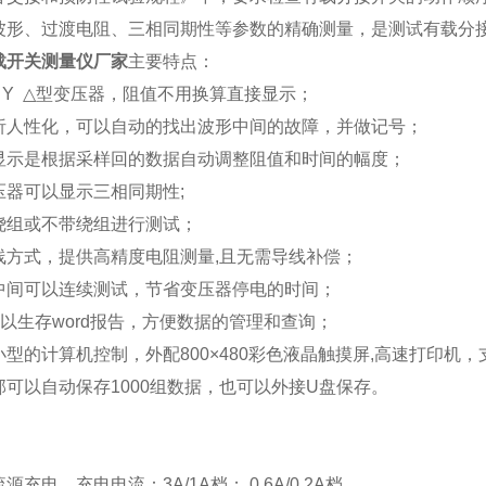
波形、过渡电阻、三相同期性等参数的精确测量，是测试有载分
载开关测量仪厂家
主要特点：
 Y
△型变压器，阻值不用换算直接显示；
析人性化，可以自动的找出波形中间的故障，并做记号；
显示是根据采样回的数据自动调整阻值和时间的幅度；
压器可以显示三相同期性
;
绕组或不带绕组进行测试；
线方式，提供高精度电阻测量
,
且无需导线补偿；
中间可以连续测试，节省变压器停电的时间；
以生存
word
报告，方便数据的管理和查询；
小型的计算机控制，外配
800
×
480
彩色液晶触摸屏
,
高速打印机，
部可以自动保存
1000
组数据，也可以外接
U
盘保存。
：
流源充电，充电电流：
3A/1A
档；
0.6A/0.2A
档