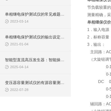
节负载较重
单相继电保护测试仪的常见难题教你几招搞定！
测量精确，采
2023-03-14
单相继保仪价
1
．输入电源
单相继电保护测试仪的输出设定讲解
2
．标称容量
2021-01-04
3
．输出：
主回路：
A
（大旋钮调
智能型直流高压发生器：智能操控，轻松驾驭高压测试难题
0-10
2025-04-14
0-10
DC 0-3
变压器容量测试仪的有源容量测试方式简介
0-50
2022-07-28
0-10
辅回路：
A