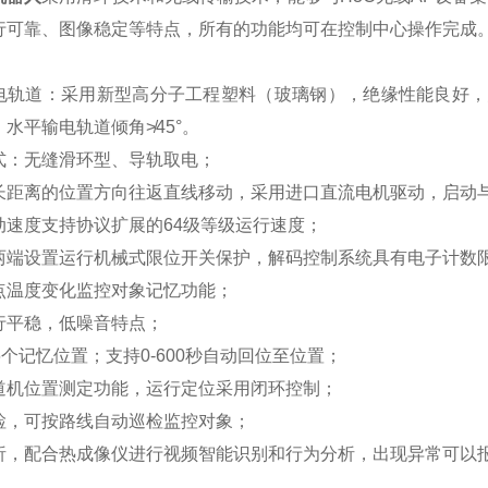
行可靠、图像稳定等特点，所有的功能均可在控制中心操作完成
；
轨道：采用新型高分子工程塑料（玻璃钢），绝缘性能良好，防腐蚀，
水平输电轨道倾角≯45°。
式：无缝滑环型、导轨取电；
长距离的位置方向往返直线移动，采用进口直流电机驱动，启动
动速度支持协议扩展的64级等级运行速度；
两端设置运行机械式限位开关保护，解码控制系统具有电子计数
点温度变化监控对象记忆功能；
行平稳，低噪音特点；
6个记忆位置；支持0-600秒自动回位至位置；
道机位置测定功能，运行定位采用闭环控制；
检，可按路线自动巡检监控对象；
析，配合热成像仪进行视频智能识别和行为分析，出现异常可以